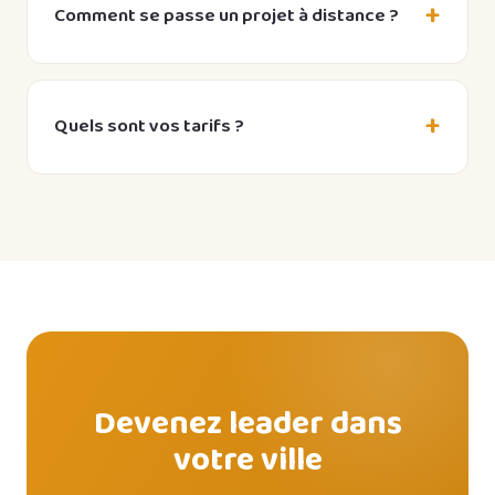
Comment se passe un projet à distance ?
prix en FCFA et les réalités de connexion. Un site
pensé pour l’Afrique convertit mieux en Afrique
Brief par WhatsApp ou visioconférence, devis
— à des tarifs justes.
sous 24h, maquettes validées en ligne, livraison
Quels sont vos tarifs ?
dans les délais et formation à la gestion de votre
site. Simple, transparent, efficace.
Site vitrine dès 100 000 FCFA (7 jours), site
complet avec blog à 250 000 FCFA, boutique e-
commerce à partir de 999 900 FCFA. Devis
gratuit et personnalisé.
Devenez leader dans
votre ville