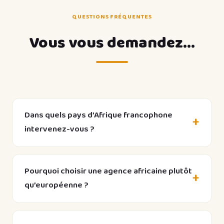
QUESTIONS FRÉQUENTES
Vous vous demandez…
Dans quels pays d’Afrique francophone
intervenez-vous ?
Partout : Bénin, Côte d’Ivoire, Sénégal, Togo,
Burkina Faso, Mali, Niger, Guinée, Cameroun,
Pourquoi choisir une agence africaine plutôt
Gabon, Congo, RDC… Le travail se fait à distance,
qu’européenne ?
avec la même qualité de suivi partout.
Parce que nous connaissons vos clients : le
mobile d’abord, le Mobile Money, WhatsApp, les