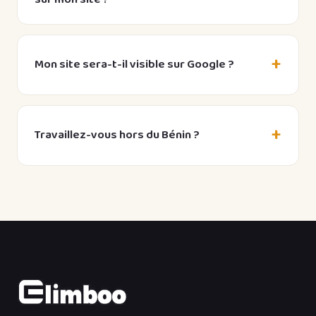
Oui. Pour les boutiques en ligne, nous intégrons
Mobile Money (MTN, Moov), carte bancaire et
Mon site sera-t-il visible sur Google ?
virement, adaptés au marché béninois.
Oui. Chaque site inclut une optimisation SEO de
base (balises, descriptions, vitesse, mobile) pour
Travaillez-vous hors du Bénin ?
être visible dès la mise en ligne.
Oui, partout en Afrique francophone (Côte
d’Ivoire, Togo, Sénégal, Burkina Faso, Mali, Niger,
Cameroun) et en Europe. Le travail se fait à
distance.