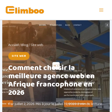
Aller
au
contenu
Accueil
/
Blog
/ Site web
SITE WEB
Comment choisir la
meilleure agence web en
Afrique francophone en
2026
Par
•
juillet 2, 2026
•
Mis à jour le
juillet 19, 2026
•
2 min de lecture