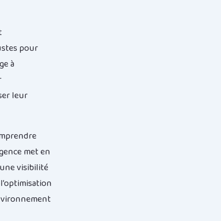
t
ustes pour
ge à
r
er leur
omprendre
agence met en
une visibilité
l’optimisation
environnement