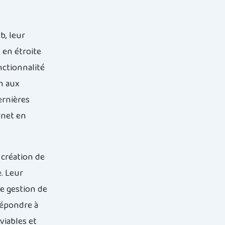
b, leur
t en étroite
nctionnalité
n aux
ernières
rnet en
 création de
. Leur
e gestion de
répondre à
viables et