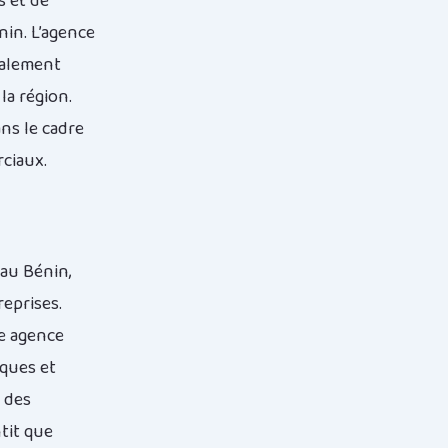
s et de
nin. L’agence
galement
a région.
ns le cadre
ciaux.
 au Bénin,
reprises.
te agence
iques et
e des
tit que