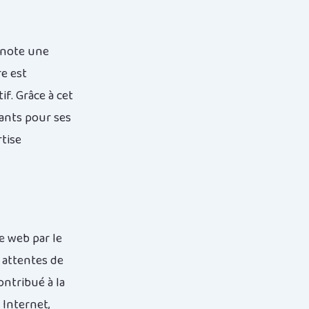
dénote une
re est
f. Grâce à cet
ants pour ses
rtise
e web par le
 attentes de
ontribué à la
 Internet,