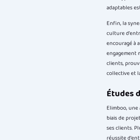
adaptables es
Enfin, la syn
culture d’ent
encouragé à a
engagement mu
clients, prouv
collective et 
Études d
Elimboo, une 
biais de proj
ses clients. P
réussite d’ent