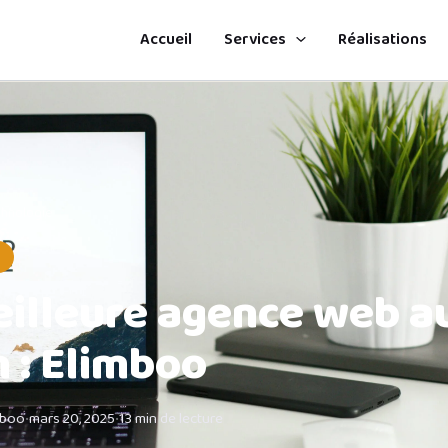
Accueil
Services
Réalisations
chnologie
eilleure agence web a
 : Elimboo
mboo
•
mars 20, 2025
•
13 min de lecture