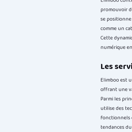
Elimboo conti
promouvoir de
se positionne
comme un cata
Cette dynamiq
numérique en 
Les serv
Elimboo est u
offrant une v
Parmi les prin
utilise des t
fonctionnels 
tendances du 