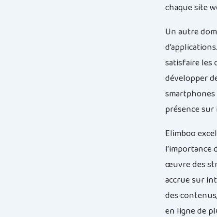
chaque site we
Un autre doma
d’application
satisfaire le
développer des
smartphones o
présence sur i
Elimboo exce
l’importance 
œuvre des stra
accrue sur in
des contenus,
en ligne de pl