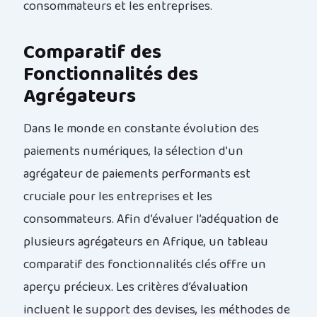
consommateurs et les entreprises.
Comparatif des
Fonctionnalités des
Agrégateurs
Dans le monde en constante évolution des
paiements numériques, la sélection d’un
agrégateur de paiements performants est
cruciale pour les entreprises et les
consommateurs. Afin d’évaluer l’adéquation de
plusieurs agrégateurs en Afrique, un tableau
comparatif des fonctionnalités clés offre un
aperçu précieux. Les critères d’évaluation
incluent le support des devises, les méthodes de