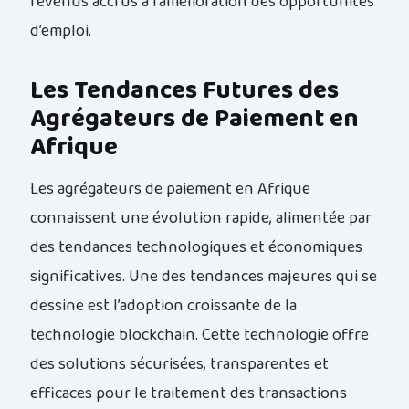
revenus accrus à l’amélioration des opportunités
d’emploi.
Les Tendances Futures des
Agrégateurs de Paiement en
Afrique
Les agrégateurs de paiement en Afrique
connaissent une évolution rapide, alimentée par
des tendances technologiques et économiques
significatives. Une des tendances majeures qui se
dessine est l’adoption croissante de la
technologie blockchain. Cette technologie offre
des solutions sécurisées, transparentes et
efficaces pour le traitement des transactions