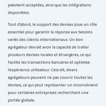
paiement acceptées, ainsi que les intégrations
disponibles.
Tout d’abord, le support des devises joue un rôle
essentiel pour garantir la réponse aux besoins
variés des clients internationaux. Un bon
agrégateur devrait avoir la capacité de traiter
plusieurs devises locales et étrangères, ce qui
facilite les transactions bancaires et optimise
l’expérience utilisateur. Cela dit, divers
agrégateurs peuvent ne pas couvrir toutes les
devises, ce qui peut représenter un inconvénient
pour certaines entreprises recherchant une
portée globale.