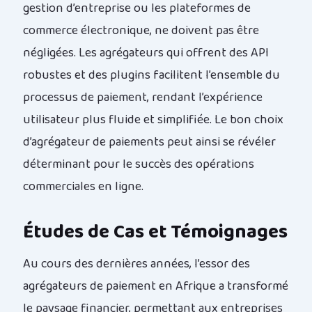
gestion d’entreprise ou les plateformes de
commerce électronique, ne doivent pas être
négligées. Les agrégateurs qui offrent des API
robustes et des plugins facilitent l’ensemble du
processus de paiement, rendant l’expérience
utilisateur plus fluide et simplifiée. Le bon choix
d’agrégateur de paiements peut ainsi se révéler
déterminant pour le succès des opérations
commerciales en ligne.
Études de Cas et Témoignages
Au cours des dernières années, l’essor des
agrégateurs de paiement en Afrique a transformé
le paysage financier, permettant aux entreprises