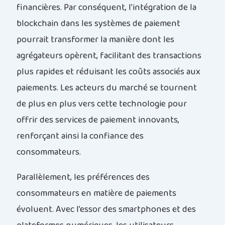
financières. Par conséquent, l’intégration de la
blockchain dans les systèmes de paiement
pourrait transformer la manière dont les
agrégateurs opèrent, facilitant des transactions
plus rapides et réduisant les coûts associés aux
paiements. Les acteurs du marché se tournent
de plus en plus vers cette technologie pour
offrir des services de paiement innovants,
renforçant ainsi la confiance des
consommateurs.
Parallèlement, les préférences des
consommateurs en matière de paiements
évoluent. Avec l’essor des smartphones et des