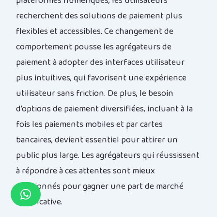
plateformes numériques, les utilisateurs
recherchent des solutions de paiement plus
flexibles et accessibles. Ce changement de
comportement pousse les agrégateurs de
paiement à adopter des interfaces utilisateur
plus intuitives, qui favorisent une expérience
utilisateur sans friction. De plus, le besoin
d’options de paiement diversifiées, incluant à la
fois les paiements mobiles et par cartes
bancaires, devient essentiel pour attirer un
public plus large. Les agrégateurs qui réussissent
à répondre à ces attentes sont mieux
positionnés pour gagner une part de marché
significative.