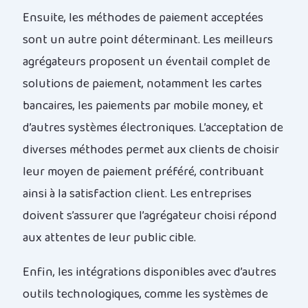
Ensuite, les méthodes de paiement acceptées
sont un autre point déterminant. Les meilleurs
agrégateurs proposent un éventail complet de
solutions de paiement, notamment les cartes
bancaires, les paiements par mobile money, et
d’autres systèmes électroniques. L’acceptation de
diverses méthodes permet aux clients de choisir
leur moyen de paiement préféré, contribuant
ainsi à la satisfaction client. Les entreprises
doivent s’assurer que l’agrégateur choisi répond
aux attentes de leur public cible.
Enfin, les intégrations disponibles avec d’autres
outils technologiques, comme les systèmes de