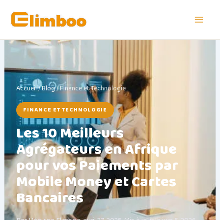
Aller
au
contenu
Accueil
/
Blog
/ Finance et Technologie
FINANCE ET TECHNOLOGIE
Les 10 Meilleurs
Agrégateurs en Afrique
pour vos Paiements par
Mobile Money et Cartes
Bancaires