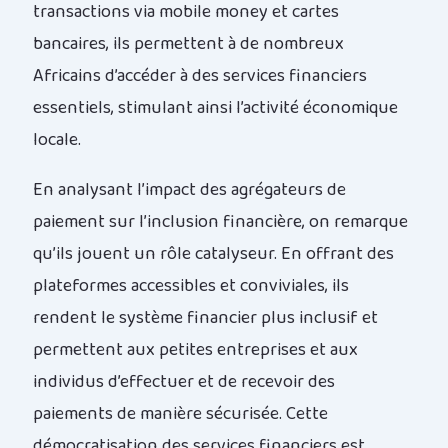
transactions via mobile money et cartes
bancaires, ils permettent à de nombreux
Africains d’accéder à des services financiers
essentiels, stimulant ainsi l’activité économique
locale.
En analysant l’impact des agrégateurs de
paiement sur l’inclusion financière, on remarque
qu’ils jouent un rôle catalyseur. En offrant des
plateformes accessibles et conviviales, ils
rendent le système financier plus inclusif et
permettent aux petites entreprises et aux
individus d’effectuer et de recevoir des
paiements de manière sécurisée. Cette
démocratisation des services financiers est