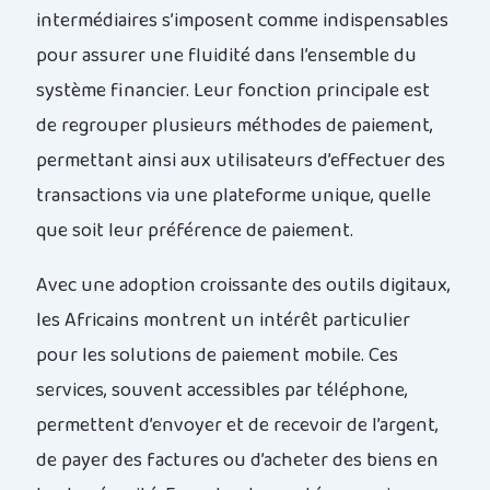
intermédiaires s’imposent comme indispensables
pour assurer une fluidité dans l’ensemble du
système financier. Leur fonction principale est
de regrouper plusieurs méthodes de paiement,
permettant ainsi aux utilisateurs d’effectuer des
transactions via une plateforme unique, quelle
que soit leur préférence de paiement.
Avec une adoption croissante des outils digitaux,
les Africains montrent un intérêt particulier
pour les solutions de paiement mobile. Ces
services, souvent accessibles par téléphone,
permettent d’envoyer et de recevoir de l’argent,
de payer des factures ou d’acheter des biens en