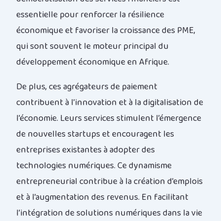
essentielle pour renforcer la résilience
économique et favoriser la croissance des PME,
qui sont souvent le moteur principal du
développement économique en Afrique.
De plus, ces agrégateurs de paiement
contribuent à l’innovation et à la digitalisation de
l’économie. Leurs services stimulent l’émergence
de nouvelles startups et encouragent les
entreprises existantes à adopter des
technologies numériques. Ce dynamisme
entrepreneurial contribue à la création d’emplois
et à l’augmentation des revenus. En facilitant
l’intégration de solutions numériques dans la vie