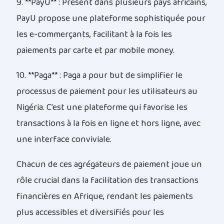
9. **PayU** : Présent dans plusieurs pays africains,
PayU propose une plateforme sophistiquée pour
les e-commerçants, facilitant à la fois les
paiements par carte et par mobile money.
10. **Paga** : Paga a pour but de simplifier le
processus de paiement pour les utilisateurs au
Nigéria. C’est une plateforme qui favorise les
transactions à la fois en ligne et hors ligne, avec
une interface conviviale.
Chacun de ces agrégateurs de paiement joue un
rôle crucial dans la facilitation des transactions
financières en Afrique, rendant les paiements
plus accessibles et diversifiés pour les