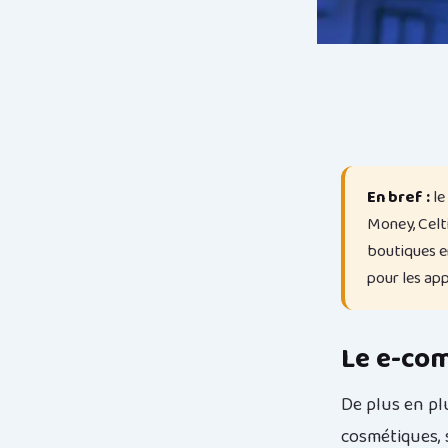
En bref :
le
Money, Celti
boutiques en
pour les app
Le e-com
De plus en pl
cosmétiques, 