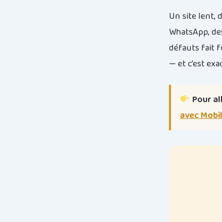
Un site lent,
WhatsApp, des 
défauts fait f
— et c’est ex
Pour all
avec Mobi