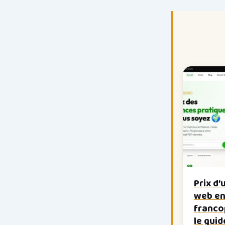
Prix d’
web en
franco
le gui