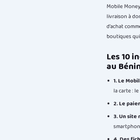
Mobile Money, 
livraison à d
d’achat comme
boutiques qui
Les 10 i
au Béni
1. Le Mob
la carte : l
2. Le paie
3. Un site
smartphone
4. Des fic