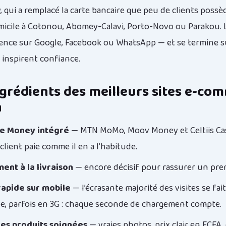
qui a remplacé la carte bancaire que peu de clients possèd
omicile à Cotonou, Abomey-Calavi, Porto-Novo ou Parakou. 
nce sur Google, Facebook ou WhatsApp — et se termine s
 inspirent confiance.
ngrédients des meilleurs sites e-co
n
ile Money intégré
— MTN MoMo, Moov Money et Celtiis Cas
e client paie comme il en a l’habitude.
ment à la livraison
— encore décisif pour rassurer un prem
 rapide sur mobile
— l’écrasante majorité des visites se fai
, parfois en 3G : chaque seconde de chargement compte.
hes produits soignées
— vraies photos, prix clair en FCFA, 