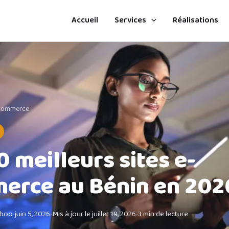
Accueil
Services
Réalisations
-commerce
0 meilleurs sites e-
erce au Bénin en 202
mboo
•
juin 5, 2026
•
Mis à jour le
juillet 19, 2026
•
3 min de lecture