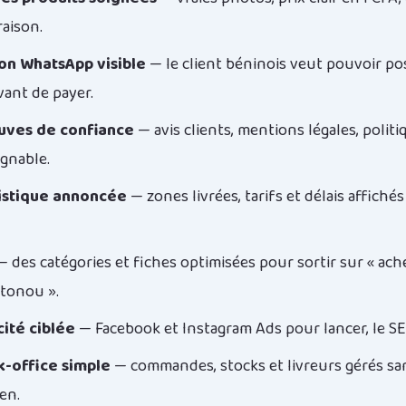
raison.
on WhatsApp visible
— le client béninois veut pouvoir p
vant de payer.
euves de confiance
— avis clients, mentions légales, politi
gnable.
gistique annoncée
— zones livrées, tarifs et délais affichés
 des catégories et fiches optimisées pour sortir sur « ach
tonou ».
cité ciblée
— Facebook et Instagram Ads pour lancer, le S
k-office simple
— commandes, stocks et livreurs gérés sa
en.