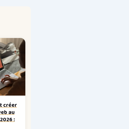
 créer
web au
2026 :