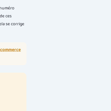
e numéro
 de ces
ela se corrige
e-commerce