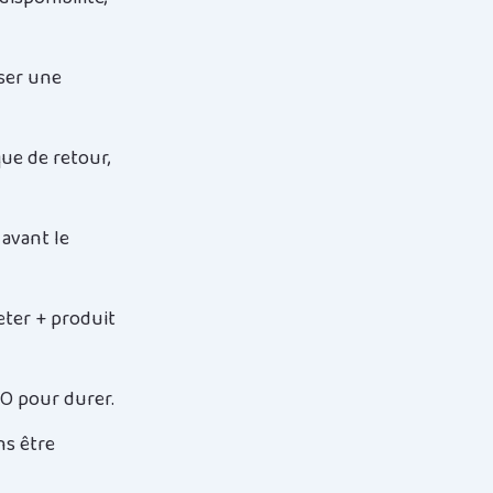
oser une
que de retour,
 avant le
eter + produit
EO pour durer.
ns être