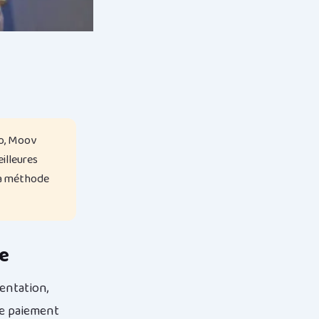
o, Moov
illeures
 la méthode
e
entation,
le paiement