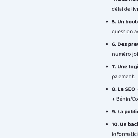
délai de liv
5. Un bout
question a
6. Des pr
numéro joi
7. Une lo
paiement.
8. Le SEO
—
+ Bénin/Co
9. La publi
10. Un bac
informatici