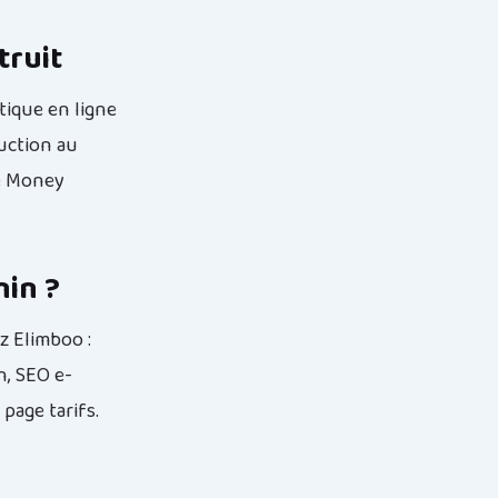
truit
tique en ligne
uction au
le Money
nin ?
 Elimboo :
n, SEO e-
e page
tarifs
.