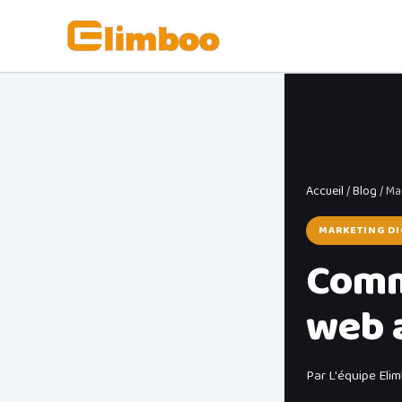
Aller
au
contenu
Accueil
/
Blog
/ Ma
MARKETING DI
Comm
web a
Par L'équipe Eli