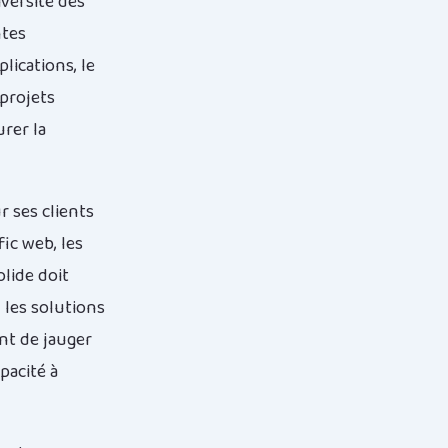
iversité des
ntes
lications, le
 projets
urer la
r ses clients
ic web, les
lide doit
 les solutions
nt de jauger
pacité à