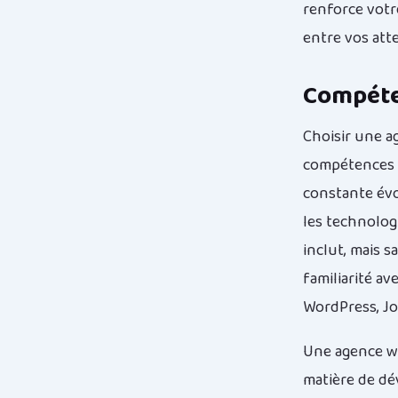
renforce votr
entre vos att
Compéte
Choisir une a
compétences t
constante évol
les technolog
inclut, mais s
familiarité a
WordPress, Jo
Une agence w
matière de dé