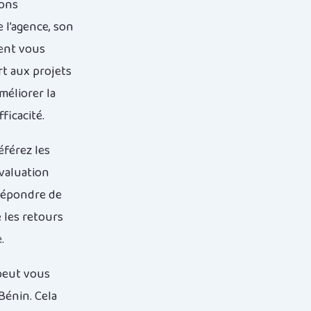
ions
e l’agence, son
ment vous
rt aux projets
méliorer la
ficacité.
éférez les
valuation
 répondre de
 les retours
.
 peut vous
Bénin. Cela