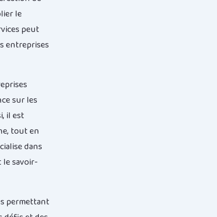
ier le
rvices peut
s entreprises
reprises
ce sur les
 il est
he, tout en
cialise dans
 le savoir-
res permettant