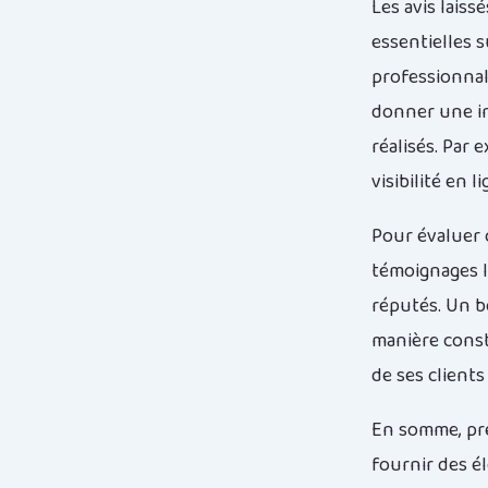
Les avis lais
essentielles s
professionnal
donner une in
réalisés. Par 
visibilité en 
Pour évaluer c
témoignages l
réputés. Un bo
manière const
de ses client
En somme, pre
fournir des é