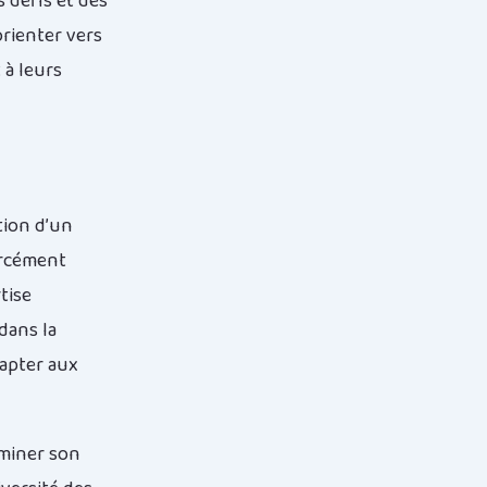
 défis et des
orienter vers
 à leurs
tion d’un
orcément
tise
dans la
dapter aux
aminer son