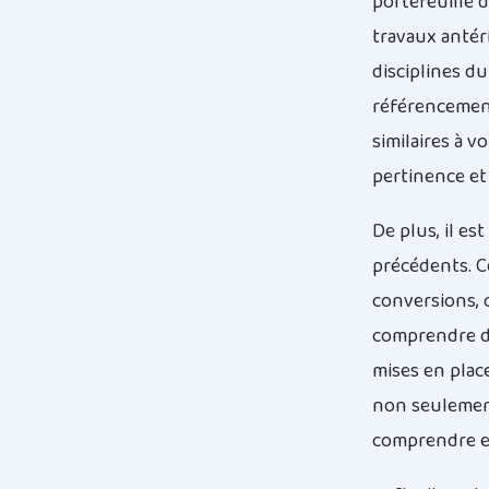
portefeuille d
travaux antér
disciplines d
référencement 
similaires à v
pertinence et 
De plus, il es
précédents. Ce
conversions, 
comprendre de
mises en plac
non seulement
comprendre et