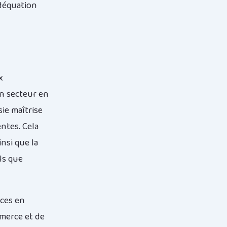
adéquation
x
un secteur en
sie maîtrise
ntes. Cela
insi que la
ls que
ces en
mmerce et de