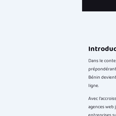
Introdu
Dans le conte
prépondérante
Bénin devient
ligne.
Avec l’accroi
agences web j
entreprises su