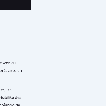
ce web au
 présence en
es, les
sibilité des
 création de